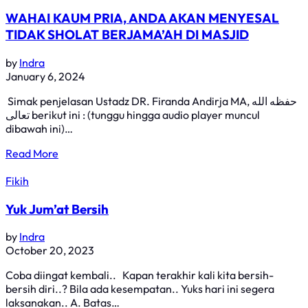
WAHAI KAUM PRIA, ANDA AKAN MENYESAL
TIDAK SHOLAT BERJAMA’AH DI MASJID
by
Indra
January 6, 2024
Simak penjelasan Ustadz DR. Firanda Andirja MA, حفظه الله
تعالى berikut ini : (tunggu hingga audio player muncul
dibawah ini)…
Read More
Fikih
Yuk Jum’at Bersih
by
Indra
October 20, 2023
Coba diingat kembali.. Kapan terakhir kali kita bersih-
bersih diri..? Bila ada kesempatan.. Yuks hari ini segera
laksanakan.. A. Batas…