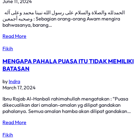
June 11, 2024
الحمدلله والصلاة والسلام على رسول الله نبينا محمد وعلى آله
وصحبه أجمعين : Sebagian orang-orang Awam mengira
bahwasanya, barang…
Read More
Fikih
MENGAPA PAHALA PUASA ITU TIDAK MEMILIKI
BATASAN
by
Indra
March 17, 2024
Ibnu Rajab Al-Hanbali rahimahullah mengatakan : “Puasa
dikecualikan dari amalan-amalan yg dilipat gandakan
pahalanya. Semua amalan hamba akan dilipat gandakan…
Read More
Fikih