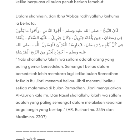
ketika berpuasa di bulan penuh berkah tersebut.
Dalam shahihain, dari Ibnu ‘Abbas radhiyallahu ‘anhuma,
ia berkata,
كَانَ النَّبِىُّ – صلى الله عليه وسلم – أَجْوَدَ النَّاسِ ، وَأَجْوَدُ مَا يَكُونُ
فِى رَمَضَانَ ، حِينَ يَلْقَاهُ جِبْرِيلُ ، وَكَانَ جِبْرِيلُ – عَلَيْهِ السَّلاَمُ – يَلْقَاهُ
فِى كُلِّ لَيْلَةٍ مِنْ رَمَضَانَ ، فَيُدَارِسُهُ الْقُرْآنَ فَلَرَسُولُ اللَّهِ – صلى الله
عليه وسلم – أَجْوَدُ بِالْخَيْرِ مِنَ الرِّيحِ الْمُرْسَلَةِ
“Nabi shallallahu ‘alaihi wa sallam adalah orang yang
paling gemar bersedekah. Semangat beliau dalam
bersedekah lebih membara lagi ketika bulan Ramadhan
tatkala itu Jibril menemui beliau. Jibril menemui beliau
setiap malamnya di bulan Ramadhan. Jibril mengajarkan
Al-Qur’an kala itu. Dan Rasul shallallahu ‘alaihi wa sallam
adalah yang paling semangat dalam melakukan kebaikan
bagai angin yang bertiup.” (HR. Bukhari no. 3554 dan
Muslim no. 2307)
—————————————————
﷽