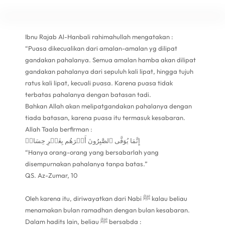
Ibnu Rajab Al-Hanbali rahimahullah mengatakan :
“Puasa dikecualikan dari amalan-amalan yg dilipat
gandakan pahalanya. Semua amalan hamba akan dilipat
gandakan pahalanya dari sepuluh kali lipat, hingga tujuh
ratus kali lipat, kecuali puasa. Karena puasa tidak
terbatas pahalanya dengan batasan tadi.
Bahkan Allah akan melipatgandakan pahalanya dengan
tiada batasan, karena puasa itu termasuk kesabaran.
Allah Taala berfirman :
إِنَّمَا يُوَفَّى ٱلصَّٰبِرُونَ أَجۡرَهُم بِغَيۡرِ حِسَابٖ
“Hanya orang-orang yang bersabarlah yang
disempurnakan pahalanya tanpa batas.”
QS. Az-Zumar, 10
Oleh karena itu, diriwayatkan dari Nabi ﷺ kalau beliau
menamakan bulan ramadhan dengan bulan kesabaran.
Dalam hadits lain, beliau ﷺ bersabda :