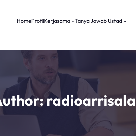
Home
Profil
Kerjasama
Tanya Jawab Ustad
uthor:
radioarrisal