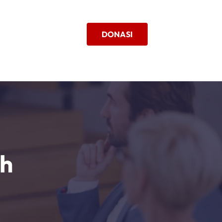
DONASI
ah