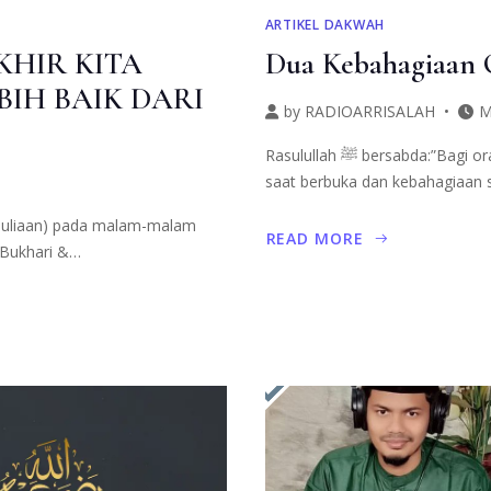
ARTIKEL DAKWAH
KHIR KITA
Dua Kebahagiaan 
IH BAIK DARI
by
RADIOARRISALAH
M
Rasulullah ﷺ bersabda:”Bagi orang yang berpuasa ada dua kebahagiaan: kebahagiaan
saat berbuka dan kebahagiaan 
kemuliaan) pada malam-malam
READ MORE
. Bukhari &…