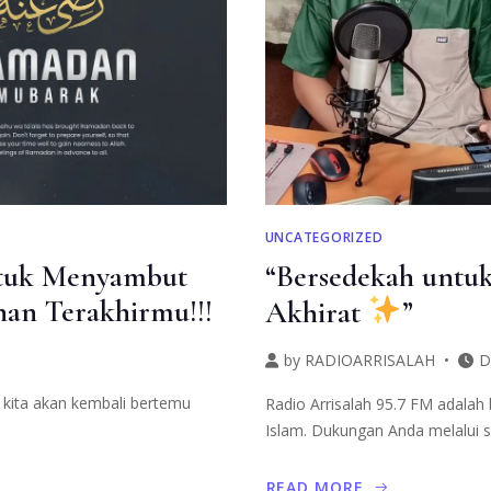
UNCATEGORIZED
ntuk Menyambut
“Bersedekah untuk
han Terakhirmu!!!
Akhirat
”
by
RADIOARRISALAH
D
 kita akan kembali bertemu
Radio Arrisalah 95.7 FM adalah
Islam. Dukungan Anda melalui 
READ MORE