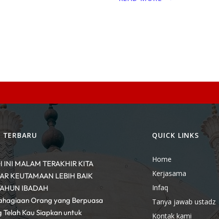
L TERBARU
QUICK LINKS
Home
I INI MALAM TERAKHIR KITA
Kerjasama
R KEUTAMAAN LEBIH BAIK
Infaq
TAHUN IBADAH
ahagiaan Orang yang Berpuasa
Tanya jawab ustadz
 Telah Kau Siapkan untuk
Kontak kami