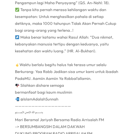
Pengampun lagi Maha Penyayang” (QS. An-Nahl: 18).
Tanpa kita pernah merasa kehilangan waktu dan
kesempatan: Untuk menghasilkan pahala di setiap
detiknya, maka 1000 tahunpun Tidak Akan Pernah Cukup
bagi orang-orang yang terlena..!
Maka benar katamu wahai Rasul Allah: “Dua nikmat,
kebanyakan manusia tertipu dengan keduanya, yaitu
kesehatan dan waktu luang.” (HR. Al-Bukhari).
Waktu berlalu begitu halus tak terasa umur selalu
Berkurang: Yaa Rabb Jadikan sisa umur kami untuk ibadah
PadaMU. Aamiin Aamiin Ya Robbal’allamin.
Silahkan dishare semoga
bermanfaat bagi kaum muslimin
@IslamAdalahSunnah
—————————————————
﷽
Mari Beramal Jariyah Bersama Radio Arrisalah FM
–> BERSUMBANGSIH DALAM DAKWAH
DUKUNG PROGRAM RADIO ARRISALAH FM