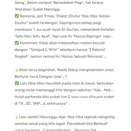
Siang’, Belum sempat ‘Bersedekah Pagi’, tak terasa
‘Matahari Sudah Meninggi.
Rencana: jam 9 mau ‘Shalat Dhuha’ tiba-tiba ‘Adzan
Dzuhur’ sudah terdengar, Kepinginnya setiap pagi
membaca ‘1 Juz ayat-ayat Al-Qur’an, menambah hafalan
‘Satu Hari Satu Ayat’, tapi yaa itu ‘Hanya Kepingin’ saja…
Komitmen: tidak akan melewatkan malam kecuali
dengan “Tahajud & Witir” sekalipun hanya ‘3 Raka’at
Singkat’, namun semua itu ‘Hanya Sebuah Rencana’…
Akan terus beginikah, Nasib Hidup menghabiskan umur,
Berhura-hura Dengan Usia’…?
Lalu tiba-tiba masuklah pada Usia di mana, kemudian
orang mulai memanggil kita dengan sebutan “Kek… Nek…:
itulah pertanda kita sudah tua & cucu-cucu kita pun sudah
di TK, SD, SMP…& seterusnya”.
Lalu sambil Menunggu Ajal: tiba-tiba sejenak mengintip
catatan amal yang kita ingat: Pernahkah kita Berbuat
untuk beramal…!? Astaghfirullah… Ternyata Tak