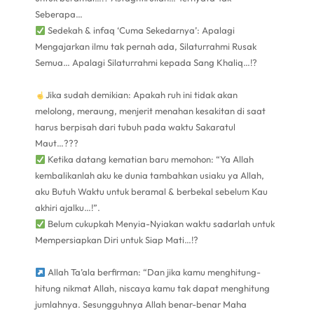
Seberapa…
Sedekah & infaq ‘Cuma Sekedarnya’: Apalagi
Mengajarkan ilmu tak pernah ada, Silaturrahmi Rusak
Semua… Apalagi Silaturrahmi kepada Sang Khaliq…!?
Jika sudah demikian: Apakah ruh ini tidak akan
melolong, meraung, menjerit menahan kesakitan di saat
harus berpisah dari tubuh pada waktu Sakaratul
Maut…???
Ketika datang kematian baru memohon: “Ya Allah
kembalikanlah aku ke dunia tambahkan usiaku ya Allah,
aku Butuh Waktu untuk beramal & berbekal sebelum Kau
akhiri ajalku…!”.
Belum cukupkah Menyia-Nyiakan waktu sadarlah untuk
Mempersiapkan Diri untuk Siap Mati…!?
Allah Ta’ala berfirman: “Dan jika kamu menghitung-
hitung nikmat Allah, niscaya kamu tak dapat menghitung
jumlahnya. Sesungguhnya Allah benar-benar Maha