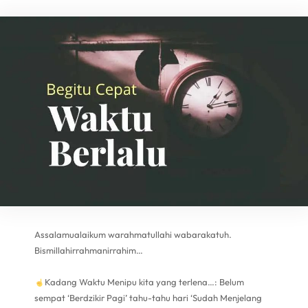
Assalamualaikum warahmatullahi wabarakatuh.
Bismillahirrahmanirrahim…
Kadang Waktu Menipu kita yang terlena…: Belum
sempat ‘Berdzikir Pagi’ tahu-tahu hari ‘Sudah Menjelang