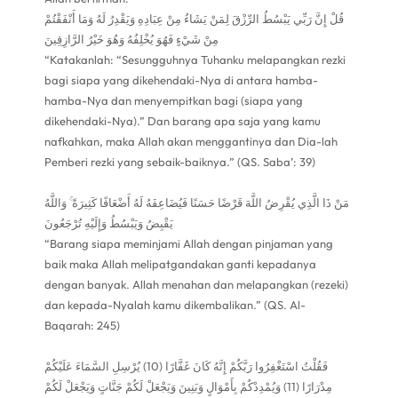
قُلْ إِنَّ رَبِّي يَبْسُطُ الرِّزْقَ لِمَنْ يَشَاءُ مِنْ عِبَادِهِ وَيَقْدِرُ لَهُ وَمَا أَنْفَقْتُمْ
مِنْ شَيْءٍ فَهُوَ يُخْلِفُهُ وَهُوَ خَيْرُ الرَّازِقِينَ
“Katakanlah: “Sesungguhnya Tuhanku melapangkan rezki
bagi siapa yang dikehendaki-Nya di antara hamba-
hamba-Nya dan menyempitkan bagi (siapa yang
dikehendaki-Nya).” Dan barang apa saja yang kamu
nafkahkan, maka Allah akan menggantinya dan Dia-lah
Pemberi rezki yang sebaik-baiknya.” (QS. Saba’: 39)
مَنْ ذَا الَّذِي يُقْرِضُ اللَّهَ قَرْضًا حَسَنًا فَيُضَاعِفَهُ لَهُ أَضْعَافًا كَثِيرَةً ۚ وَاللَّهُ
يَقْبِضُ وَيَبْسُطُ وَإِلَيْهِ تُرْجَعُونَ
“Barang siapa meminjami Allah dengan pinjaman yang
baik maka Allah melipatgandakan ganti kepadanya
dengan banyak. Allah menahan dan melapangkan (rezeki)
dan kepada-Nyalah kamu dikembalikan.” (QS. Al-
Baqarah: 245)
فَقُلْتُ اسْتَغْفِرُوا رَبَّكُمْ إِنَّهُ كَانَ غَفَّارًا (10) يُرْسِلِ السَّمَاءَ عَلَيْكُمْ
مِدْرَارًا (11) وَيُمْدِدْكُمْ بِأَمْوَالٍ وَبَنِينَ وَيَجْعَلْ لَكُمْ جَنَّاتٍ وَيَجْعَلْ لَكُمْ