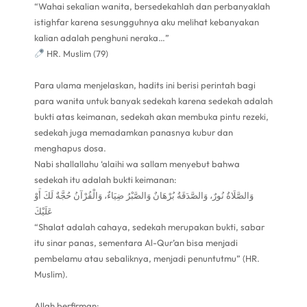
“Wahai sekalian wanita, bersedekahlah dan perbanyaklah
istighfar karena sesungguhnya aku melihat kebanyakan
kalian adalah penghuni neraka…”
HR. Muslim (79)
Para ulama menjelaskan, hadits ini berisi perintah bagi
para wanita untuk banyak sedekah karena sedekah adalah
bukti atas keimanan, sedekah akan membuka pintu rezeki,
sedekah juga memadamkan panasnya kubur dan
menghapus dosa.
Nabi shallallahu ‘alaihi wa sallam menyebut bahwa
sedekah itu adalah bukti keimanan:
وَالصَّلَاةُ نُورٌ، وَالصَّدَقَةُ بُرْهَانٌ وَالصَّبْرُ ضِيَاءٌ، وَالْقُرْآنُ حُجَّةٌ لَكَ أَوْ
عَلَيْكَ
“Shalat adalah cahaya, sedekah merupakan bukti, sabar
itu sinar panas, sementara Al-Qur’an bisa menjadi
pembelamu atau sebaliknya, menjadi penuntutmu” (HR.
Muslim).
Allah berfirman: