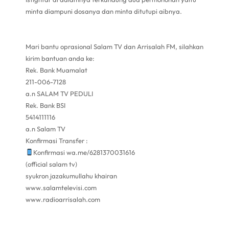
minta diampuni dosanya dan minta ditutupi aibnya.
Mari bantu oprasional Salam TV dan Arrisalah FM, silahkan
kirim bantuan anda ke:
Rek. Bank Muamalat
211-006-7128
a.n SALAM TV PEDULI
Rek. Bank BSI
5414111116
a.n Salam TV
Konfirmasi Transfer :
Konfirmasi wa.me/6281370031616
(official salam tv)
syukron jazakumullahu khairan
www.salamtelevisi.com
www.radioarrisalah.com