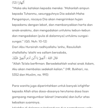
أَنْهَارًا (12)
“Maka aku katakan kepada mereka: ‘Mohonlah ampun
kepada Tuhanmu, sesungguhnya Dia adalah Maha
Pengampun, niscaya Dia akan mengirimkan hujan
kepadamu dengan lebat, dan membanyakkan harta dan
anak-anakmu, dan mengadakan untukmu kebun-kebun
dan mengadakan (pula di dalamnya) untukmu sungai-
sungai.” (QS. Nuh: 10-12)
Dari Abu Hurairah radhiyallahu ‘anhu, Rasulullah
shallallahu ‘alaihi wa sallam bersabda,
قَالَ اللهُ : أَنْفِقْ يَا اْبْنَ آدَمَ أُنْفِقْ عَلَيْكَ
“Allah Ta’ala berfirman: Bersedekahlah wahai anak Adam,
Aku akan membalas sedekah kalian.” (HR. Bukhari, no.
5352 dan Muslim, no. 993)
Para wanita juga diperintahkan untuk banyak istighfar
kepada Allah atas dosa-dosanya terutama dosa lisan
gampang mengumbar laknat (mencela) dan kufur atas
kebaikan suaminya.
Istighfar di dalamnya terkandung dua permohonan yaitu