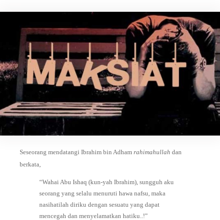
Seseorang mendatangi Ibrahim bin Adham
rahimahullah
dan
berkata⁣,
“Wahai Abu Ishaq (kun-yah Ibrahim), sungguh aku
seorang yang selalu menuruti hawa nafsu, maka
nasihatilah diriku dengan sesuatu yang dapat
mencegah dan menyelamatkan hatiku..!”