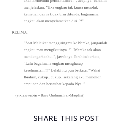
akan memenuhi permintaanku..”, ucapnya.⁣⁣
Ibrahim
menjelaskan: “Jika engkau tak kuasa menolak
kematian dan ia tidak bisa ditunda, bagaimana
engkau akan menyelamatkan diri..?!”⁣
KELIMA :⁣
“Saat Malaikat menggiringmu ke Neraka, janganlah
engkau mau mengikutinya..!”⁣
“Mereka tak akan
mendengarkanku..”, jawabnya.⁣ㅤ⁣
Ibrahim berkata,⁣
“Lalu bagaimana engkau mengharap
keselamatan..?!”⁣
Lelaki itu pun berkata,⁣
“Wahai
Ibrahim, cukup.. cukup.. sekarang aku memohon
ampunan dan bertaubat kepada-Nya..”⁣⁣
(at-Tawwabin – Ibnu Qudamah al-Maqdisi)⁣
SHARE THIS POST