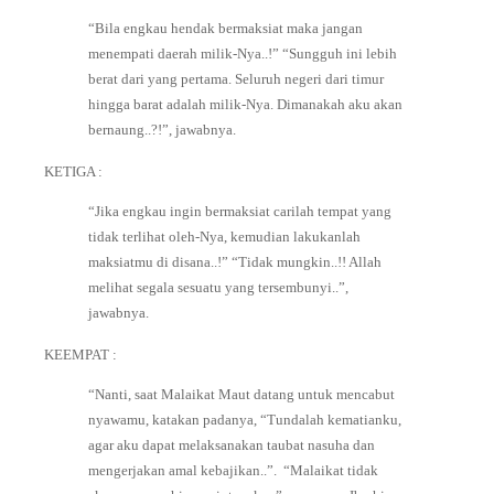
“Bila engkau hendak bermaksiat maka jangan
menempati daerah milik-Nya..!”⁣ㅤ⁣
“Sungguh ini lebih
berat dari yang pertama. Seluruh negeri dari timur
hingga barat adalah milik-Nya. Dimanakah aku akan
bernaung..?!”⁣, jawabnya.⁣
KETIGA :ㅤ
⁣⁣“Jika engkau ingin bermaksiat carilah tempat yang
tidak terlihat oleh-Nya, kemudian lakukanlah
maksiatmu di disana..!”⁣
“Tidak mungkin..!! Allah
melihat segala sesuatu yang tersembunyi..”,
jawabnya.⁣⁣
KEEMPAT :⁣ㅤ⁣
“Nanti, saat Malaikat Maut datang untuk mencabut
nyawamu, katakan padanya, “Tundalah kematianku,
agar aku dapat melaksanakan taubat nasuha dan
mengerjakan amal kebajikan..”.
“Malaikat tidak