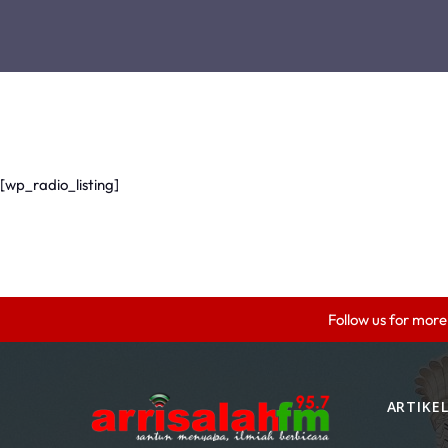
[wp_radio_listing]
Follow us for more
ARTIKE